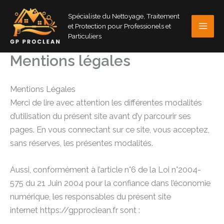
Aller
Spécialiste du Nettoyage, Traitement
au
et Protection pour Professionels et
contenu
Particuliers
Mentions légales
Mentions Légales
Merci de lire avec attention les différentes modalités
d’utilisation du présent site avant d’y parcourir ses
pages. En vous connectant sur ce site, vous acceptez,
sans réserves, les présentes modalités.
Aussi, conformément à l’article n°6 de la Loi n°2004-
575 du 21 Juin 2004 pour la confiance dans l’économie
numérique, les responsables du présent site
internet https://gpproclean.fr sont :