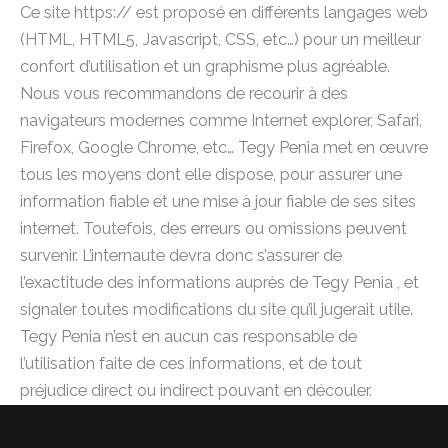
Ce site https:// est proposé en différents langages web
(HTML, HTML5, Javascript, CSS, etc…) pour un meilleur
confort d’utilisation et un graphisme plus agréable.
Nous vous recommandons de recourir à des
navigateurs modernes comme Internet explorer, Safari,
Firefox, Google Chrome, etc… Tegy Penia met en œuvre
tous les moyens dont elle dispose, pour assurer une
information fiable et une mise à jour fiable de ses sites
internet. Toutefois, des erreurs ou omissions peuvent
survenir. L’internaute devra donc s’assurer de
l’exactitude des informations auprès de Tegy Penia , et
signaler toutes modifications du site qu’il jugerait utile.
Tegy Penia n’est en aucun cas responsable de
l’utilisation faite de ces informations, et de tout
préjudice direct ou indirect pouvant en découler.