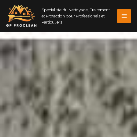
Aller
Spécialiste du Nettoyage, Traitement
au
et Protection pour Professionels et
contenu
Particuliers